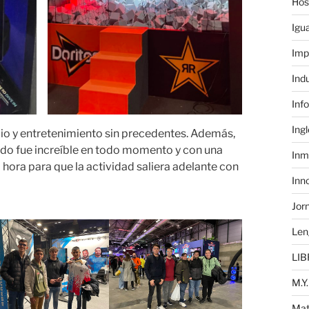
Hos
Igu
Imp
Ind
Inf
Ing
io y entretenimiento sin precedentes. Además,
do fue increíble en todo momento y con una
Inm
 hora para que la actividad saliera adelante con
Inn
Jor
Len
LIB
M.Y.
Mat