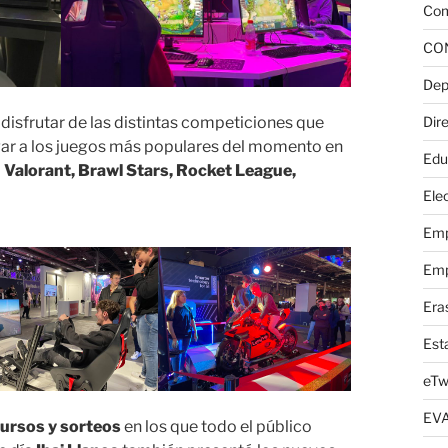
Com
CO
Dep
isfrutar de las distintas competiciones que
Dire
ugar a los juegos más populares del momento en
Edu
o
Valorant, Brawl Stars, Rocket League,
Elec
Emp
Emp
Era
Est
eTw
EV
ursos y sorteos
en los que todo el público