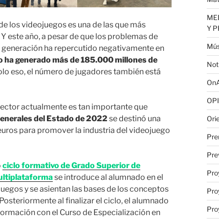
MED
 de los videojuegos es una de las que más
Y 
Y este año, a pesar de que los problemas de
Mús
a generación ha repercutido negativamente en
 ha generado más de 185.000 millones de
Not
solo eso, el número de jugadores también está
OnA
OPI
sector actualmente es tan importante que
enerales del Estado de 2022
se destinó una
Ori
euros para promover la industria del videojuego
Pre
Pre
o
ciclo formativo de Grado Superior de
Pro
ultiplataforma
se introduce al alumnado en el
uegos y se asientan las bases de los conceptos
Pro
osteriormente al finalizar el ciclo, el alumnado
Pro
 formación con el Curso de Especialización en