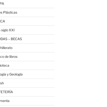
PA
es Plásticas
ECA
 siglo XXI
DAS – BECAS
hillerato
co de libros
lioteca
logía y Geología
ish
FETERÍA
menta