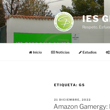
Saltar
al
contenido
IES 
Respeto, Esfue
Inicio
Noticias
Estudios
ETIQUETA:
GS
PUBLICADO
21 DICIEMBRE, 2022
EL
Amazon Gamergy: 