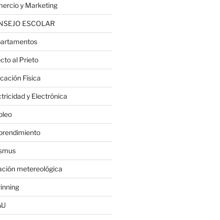
ercio y Marketing
NSEJO ESCOLAR
artamentos
cto al Prieto
cación Física
tricidad y Electrónica
leo
rendimiento
smus
ación metereológica
inning
AU