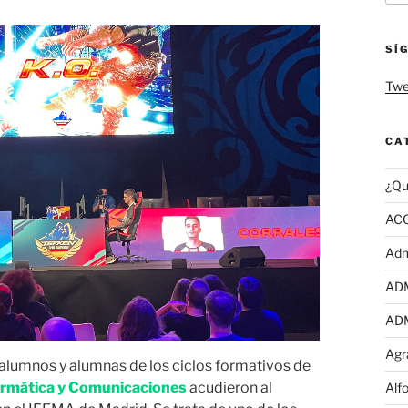
SÍ
Twe
CA
¿Qu
AC
Adm
AD
AD
Agr
 alumnos y alumnas de los ciclos formativos de
ormática y Comunicaciones
acudieron al
Alf