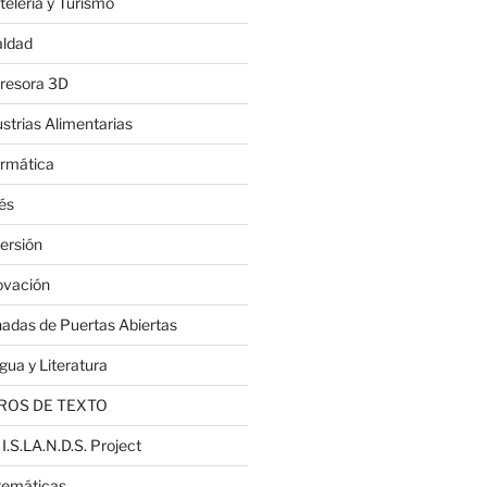
telería y Turismo
aldad
resora 3D
ustrias Alimentarias
ormática
lés
ersión
ovación
nadas de Puertas Abiertas
gua y Literatura
ROS DE TEXTO
 I.S.LA.N.D.S. Project
emáticas