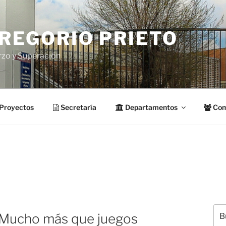
GREGORIO PRIETO
rzo y Superación
Proyectos
Secretaría
Departamentos
Com
Bus
Mucho más que juegos
por