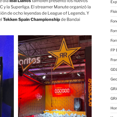
se día
Ibai Llanos
también presentó los nuevos
Exp
C y la Superliga. El streamer Manute organizó la
Fís
ción de ocho leyendas de League of Legends. Y
el
Tekken Spain Championship
de Bandai
Fon
For
For
FP 
Fra
GD
Geo
GR
GR
Hor