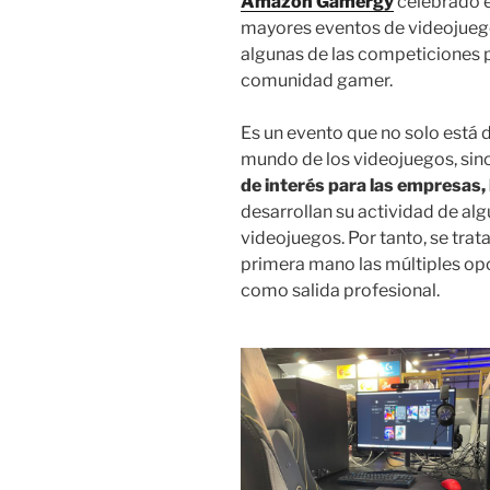
Amazon Gamergy
celebrado e
mayores eventos de videojuegos
algunas de las competiciones 
comunidad gamer.
Es un evento que no solo está 
mundo de los videojuegos, sin
de interés para las empresas, l
desarrollan su actividad de al
videojuegos. Por tanto, se tra
primera mano las múltiples opc
como salida profesional.