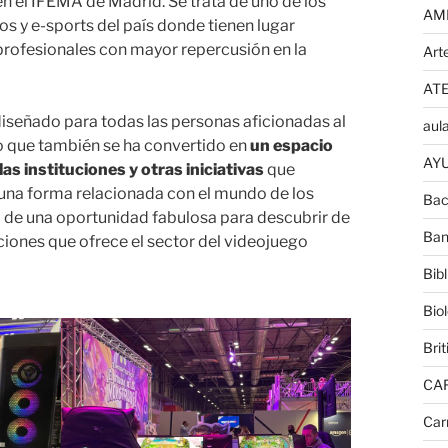
n el IFEMA de Madrid. Se trata de uno de los
AM
 y e-sports del país donde tienen lugar
profesionales con mayor repercusión en la
Art
AT
diseñado para todas las personas aficionadas al
aula
o que también se ha convertido en
un espacio
AYU
as instituciones y otras iniciativas
que
guna forma relacionada con el mundo de los
Bac
ta de una oportunidad fabulosa para descubrir de
Ban
iones que ofrece el sector del videojuego
Bib
Bio
Brit
CA
Car