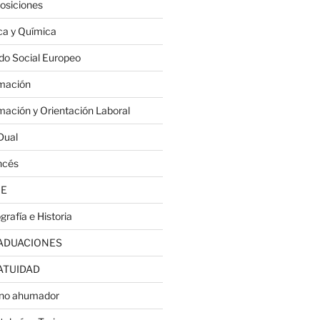
osiciones
ica y Química
do Social Europeo
mación
mación y Orientación Laboral
Dual
ncés
JE
grafía e Historia
ADUACIONES
ATUIDAD
no ahumador