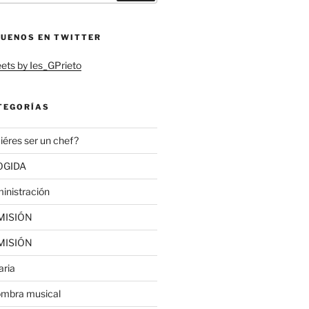
GUENOS EN TWITTER
ets by Ies_GPrieto
TEGORÍAS
iéres ser un chef?
OGIDA
inistración
MISIÓN
MISIÓN
aria
ombra musical