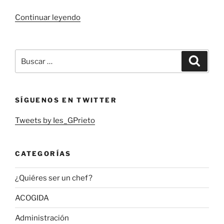
«NUESTRO
Continuar leyendo
CENTRO
ACOGERÁ
EL
Buscar
Buscar
12
por:
Y
13
SÍGUENOS EN TWITTER
DE
MAYO
Tweets by Ies_GPrieto
EL
CAMPEONATO
CLM
CATEGORÍAS
SKILLS
DE
¿Quiéres ser un chef?
PANADERÍA»
ACOGIDA
Administración