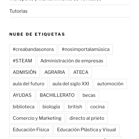
Tutorías
NUBE DE ETIQUETAS
#creabandasonora
#nosimportalamúsica
#STEAM
Administración de empresas
ADMISIÓN
AGRARIA
ATECA
aula del futuro
aula del siglo XXI
automoción
AYUDAS
BACHILLERATO
becas
biblioteca
biología
british
cocina
Comercio y Marketing
directo al prieto
Educación Física
Educación Plástica y Visual