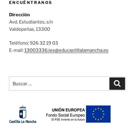
ENCUÉNTRANOS
Dirección
Avd. Estudiantes, s/n
Valdepeñas, 13300
Teléfono: 926 32 19 03
E-mail:
13003336.ies@
educastillalamancha.es
Buscar
Buscar
por: