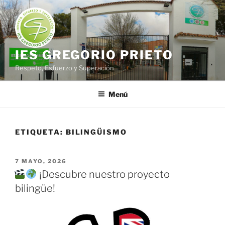
Saltar
al
contenido
IES GREGORIO PRIETO
Respeto, Esfuerzo y Superación
Menú
ETIQUETA:
BILINGÜISMO
PUBLICADO
7 MAYO, 2026
EL
¡Descubre nuestro proyecto
bilingüe!