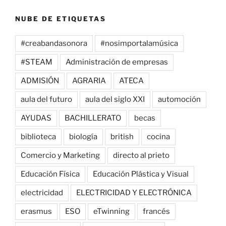
NUBE DE ETIQUETAS
#creabandasonora
#nosimportalamúsica
#STEAM
Administración de empresas
ADMISIÓN
AGRARIA
ATECA
aula del futuro
aula del siglo XXI
automoción
AYUDAS
BACHILLERATO
becas
biblioteca
biología
british
cocina
Comercio y Marketing
directo al prieto
Educación Física
Educación Plástica y Visual
electricidad
ELECTRICIDAD Y ELECTRÓNICA
erasmus
ESO
eTwinning
francés