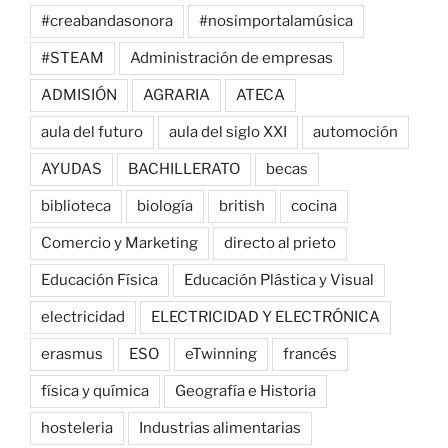
#creabandasonora
#nosimportalamúsica
#STEAM
Administración de empresas
ADMISIÓN
AGRARIA
ATECA
aula del futuro
aula del siglo XXI
automoción
AYUDAS
BACHILLERATO
becas
biblioteca
biología
british
cocina
Comercio y Marketing
directo al prieto
Educación Física
Educación Plástica y Visual
electricidad
ELECTRICIDAD Y ELECTRÓNICA
erasmus
ESO
eTwinning
francés
física y química
Geografía e Historia
hosteleria
Industrias alimentarias