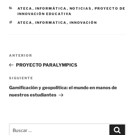
CATEGORÍAS
ATECA
,
INFORMÁTICA
,
NOTICIAS
,
PROYECTO DE
INNOVACIÓN EDUCATIVA
ETIQUETAS
ATECA
,
INFORMATICA
,
INNOVACIÓN
Navegación
Entrada
ANTERIOR
de
anterior:
PROYECTO PARALYMPICS
entradas
Siguiente
SIGUIENTE
entrada
Gamificación y geopolítica: el mundo en manos de
nuestros estudiantes
Buscar
Buscar
por: