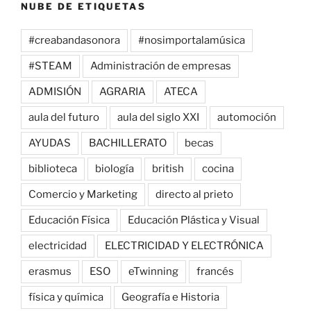
NUBE DE ETIQUETAS
#creabandasonora
#nosimportalamúsica
#STEAM
Administración de empresas
ADMISIÓN
AGRARIA
ATECA
aula del futuro
aula del siglo XXI
automoción
AYUDAS
BACHILLERATO
becas
biblioteca
biología
british
cocina
Comercio y Marketing
directo al prieto
Educación Física
Educación Plástica y Visual
electricidad
ELECTRICIDAD Y ELECTRÓNICA
erasmus
ESO
eTwinning
francés
física y química
Geografía e Historia