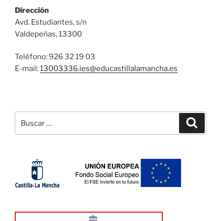
Dirección
Avd. Estudiantes, s/n
Valdepeñas, 13300
Teléfono: 926 32 19 03
E-mail:
13003336.ies@
educastillalamancha.es
Buscar
Buscar
por: