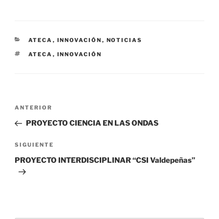
CATEGORÍAS
ATECA
,
INNOVACIÓN
,
NOTICIAS
ETIQUETAS
ATECA
,
INNOVACIÓN
Navegación
Entrada
ANTERIOR
de
anterior:
PROYECTO CIENCIA EN LAS ONDAS
entradas
Siguiente
SIGUIENTE
entrada
PROYECTO INTERDISCIPLINAR “CSI Valdepeñas”