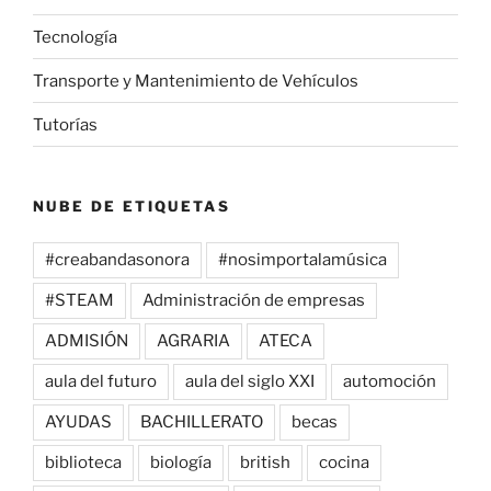
Tecnología
Transporte y Mantenimiento de Vehículos
Tutorías
NUBE DE ETIQUETAS
#creabandasonora
#nosimportalamúsica
#STEAM
Administración de empresas
ADMISIÓN
AGRARIA
ATECA
aula del futuro
aula del siglo XXI
automoción
AYUDAS
BACHILLERATO
becas
biblioteca
biología
british
cocina