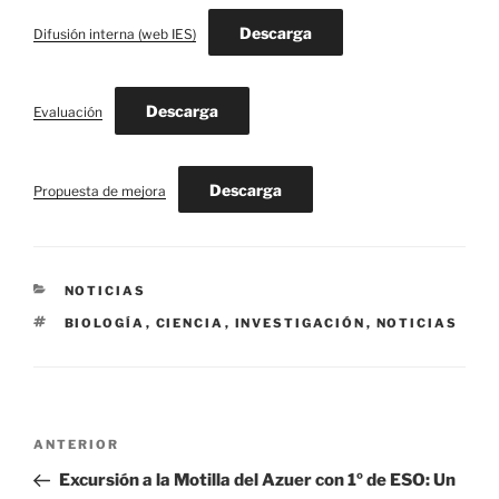
Descarga
Difusión interna (web IES)
Descarga
Evaluación
Descarga
Propuesta de mejora
CATEGORÍAS
NOTICIAS
ETIQUETAS
BIOLOGÍA
,
CIENCIA
,
INVESTIGACIÓN
,
NOTICIAS
Navegación
Entrada
ANTERIOR
de
anterior:
Excursión a la Motilla del Azuer con 1º de ESO: Un
entradas