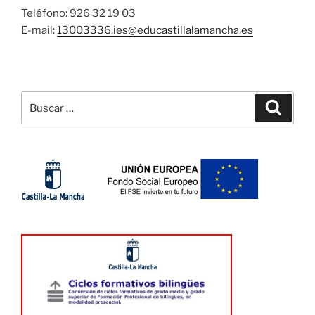
Teléfono: 926 32 19 03
E-mail:
13003336.ies@
educastillalamancha.es
Buscar
Buscar
por: