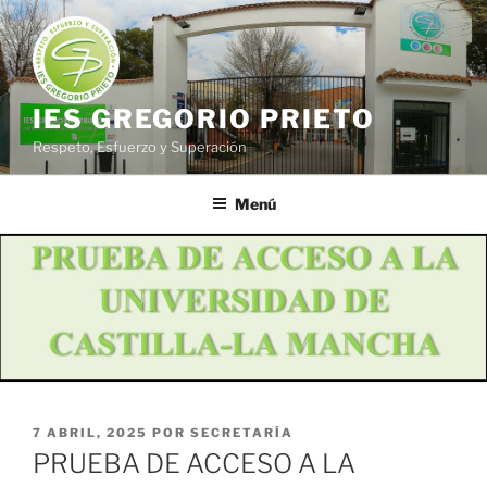
Saltar
al
contenido
IES GREGORIO PRIETO
Respeto, Esfuerzo y Superación
Menú
PUBLICADO
7 ABRIL, 2025
POR
SECRETARÍA
EL
PRUEBA DE ACCESO A LA