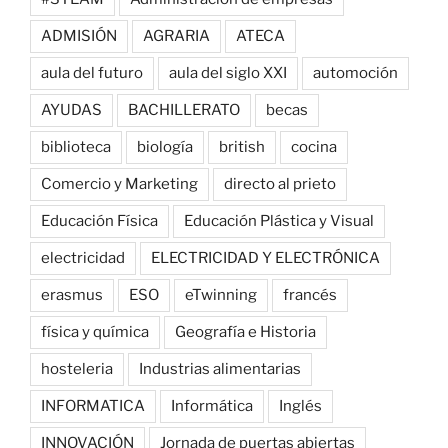
ADMISIÓN
AGRARIA
ATECA
aula del futuro
aula del siglo XXI
automoción
AYUDAS
BACHILLERATO
becas
biblioteca
biología
british
cocina
Comercio y Marketing
directo al prieto
Educación Física
Educación Plástica y Visual
electricidad
ELECTRICIDAD Y ELECTRÓNICA
erasmus
ESO
eTwinning
francés
física y química
Geografía e Historia
hosteleria
Industrias alimentarias
INFORMATICA
Informática
Inglés
INNOVACIÓN
Jornada de puertas abiertas