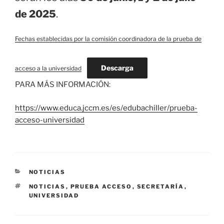
de 2025
.
Fechas establecidas por la comisión coordinadora de la prueba de
Descarga
acceso a la universidad
PARA MÁS INFORMACIÓN:
https://www.educa.jccm.es/es/edubachiller/prueba-
acceso-universidad
CATEGORÍAS
NOTICIAS
ETIQUETAS
NOTICIAS
,
PRUEBA ACCESO
,
SECRETARÍA
,
UNIVERSIDAD