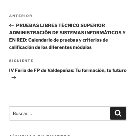
Navegación
Entrada
ANTERIOR
de
anterior:
PRUEBAS LIBRES TÉCNICO SUPERIOR
entradas
ADMINISTRACIÓN DE SISTEMAS INFORMÁTICOS Y
EN RED: Calendario de pruebas y criterios de
calificación de los diferentes módulos
Siguiente
SIGUIENTE
entrada
IV Feria de FP de Valdepeñas: Tu formación, tu futuro
Buscar
Buscar
por: