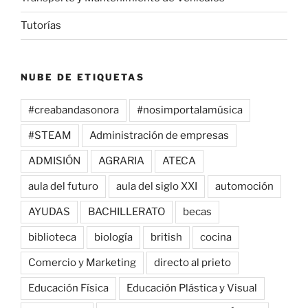
Tutorías
NUBE DE ETIQUETAS
#creabandasonora
#nosimportalamúsica
#STEAM
Administración de empresas
ADMISIÓN
AGRARIA
ATECA
aula del futuro
aula del siglo XXI
automoción
AYUDAS
BACHILLERATO
becas
biblioteca
biología
british
cocina
Comercio y Marketing
directo al prieto
Educación Física
Educación Plástica y Visual