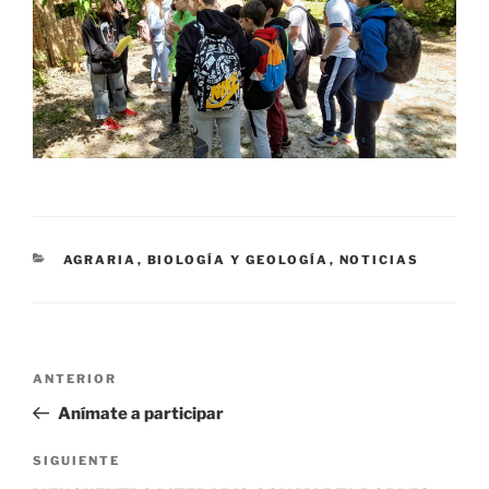
CATEGORÍAS
AGRARIA
,
BIOLOGÍA Y GEOLOGÍA
,
NOTICIAS
Navegación
Entrada
ANTERIOR
de
anterior:
Anímate a participar
entradas
Siguiente
SIGUIENTE