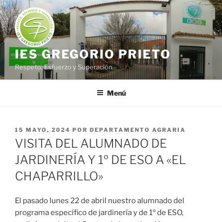
Saltar
al
contenido
IES GREGORIO PRIETO
Respeto, Esfuerzo y Superación
Menú
PUBLICADO
15 MAYO, 2024
POR
DEPARTAMENTO AGRARIA
EL
VISITA DEL ALUMNADO DE
JARDINERÍA Y 1º DE ESO A «EL
CHAPARRILLO»
El pasado lunes 22 de abril nuestro alumnado del
programa específico de jardinería y de 1º de ESO,