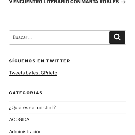
entrada
V ENCUENTRO LITERARIO CON MARTA ROBLES
Buscar
Buscar
por:
SÍGUENOS EN TWITTER
Tweets by Ies_GPrieto
CATEGORÍAS
¿Quiéres ser un chef?
ACOGIDA
Administración