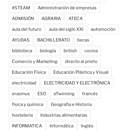
#STEAM
Administración de empresas
ADMISIÓN
AGRARIA
ATECA
aula del futuro
aula del siglo XXI
automoción
AYUDAS
BACHILLERATO
becas
biblioteca
biología
british
cocina
Comercio y Marketing
directo al prieto
Educación Física
Educación Plástica y Visual
electricidad
ELECTRICIDAD Y ELECTRÓNICA
erasmus
ESO
eTwinning
francés
física y química
Geografía e Historia
hosteleria
Industrias alimentarias
INFORMATICA
Informática
Inglés