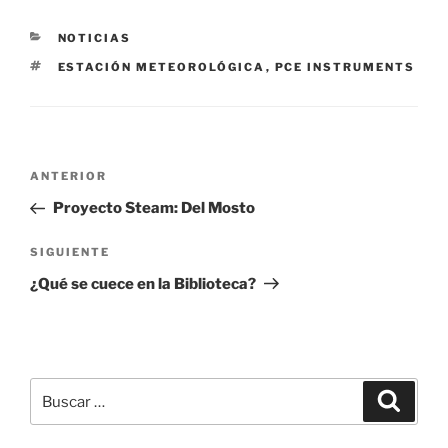
CATEGORÍAS
NOTICIAS
ETIQUETAS
ESTACIÓN METEOROLÓGICA
,
PCE INSTRUMENTS
Navegación
Entrada
ANTERIOR
de
anterior:
Proyecto Steam: Del Mosto
entradas
Siguiente
SIGUIENTE
entrada
¿Qué se cuece en la Biblioteca?
Buscar
Buscar
por: