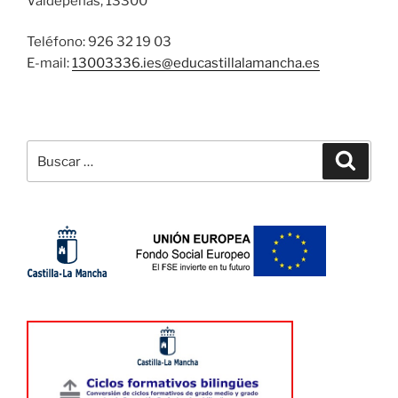
Valdepeñas, 13300
Teléfono: 926 32 19 03
E-mail:
13003336.ies@
educastillalamancha.es
Buscar
Buscar
por: