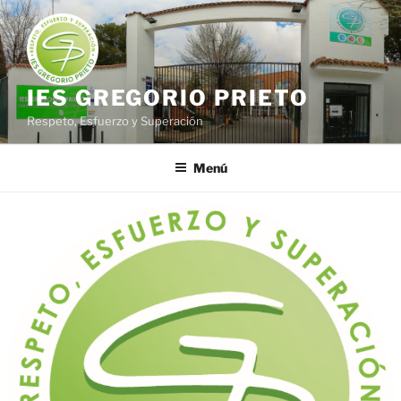
Saltar
al
contenido
IES GREGORIO PRIETO
Respeto, Esfuerzo y Superación
Menú