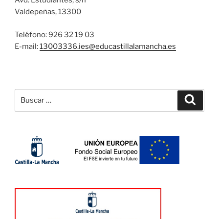
Avd. Estudiantes, s/n
Valdepeñas, 13300
Teléfono: 926 32 19 03
E-mail:
13003336.ies@
educastillalamancha.es
Buscar
Buscar
por: