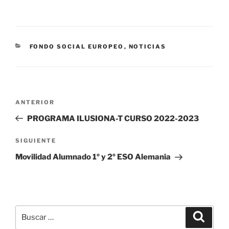
CATEGORÍAS
FONDO SOCIAL EUROPEO
,
NOTICIAS
Navegación
Entrada
ANTERIOR
de
anterior:
PROGRAMA ILUSIONA-T CURSO 2022-2023
entradas
Siguiente
SIGUIENTE
entrada
Movilidad Alumnado 1º y 2º ESO Alemania
Buscar
Buscar
por: