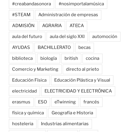
#creabandasonora
#nosimportalamúsica
#STEAM
Administración de empresas
ADMISIÓN
AGRARIA
ATECA
aula del futuro
aula del siglo XXI
automoción
AYUDAS
BACHILLERATO
becas
biblioteca
biología
british
cocina
Comercio y Marketing
directo al prieto
Educación Física
Educación Plástica y Visual
electricidad
ELECTRICIDAD Y ELECTRÓNICA
erasmus
ESO
eTwinning
francés
física y química
Geografía e Historia
hosteleria
Industrias alimentarias