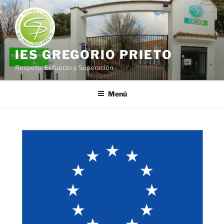
Saltar
al
contenido
IES GREGORIO PRIETO
Respeto, Esfuerzo y Superación
Menú