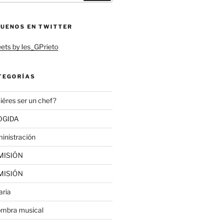
GUENOS EN TWITTER
ets by Ies_GPrieto
TEGORÍAS
iéres ser un chef?
OGIDA
inistración
MISIÓN
MISIÓN
aria
ombra musical