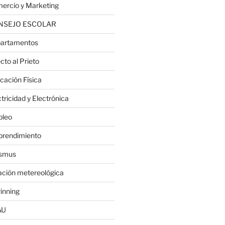
ercio y Marketing
NSEJO ESCOLAR
artamentos
cto al Prieto
cación Física
tricidad y Electrónica
leo
rendimiento
smus
ación metereológica
inning
AU