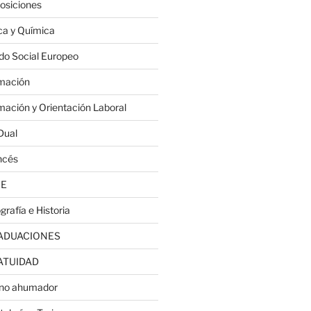
osiciones
ica y Química
do Social Europeo
mación
mación y Orientación Laboral
Dual
ncés
JE
grafía e Historia
ADUACIONES
ATUIDAD
no ahumador