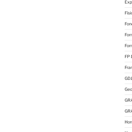
Exp
Fís
Fon
For
For
FP 
Fra
GD
Geo
GR
GR
Hor