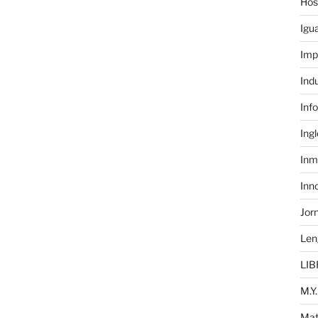
Hos
Igu
Imp
Ind
Inf
Ing
Inm
Inn
Jor
Len
LIB
M.Y.
Mat