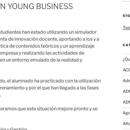
EN YOUNG BUSINESS
SÍ
Twe
studiantes han estado utilizando un simulador
a de innovación docente, aportando a los y a
CA
ctica de contenidos teóricos y un aprendizaje
empresa y realizando las actividades de
¿Qu
l en un entorno emulado de la realidad y
AC
do, el alumnado ha practicado con la utilización
Adm
enamiento y por el que han llegado a las fases
AD
.
AD
speramos que esta situación mejore pronto y se
Agr
Alf
ón y Gestión