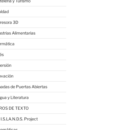
telería y Turismo
aldad
resora 3D
ustrias Alimentarias
ormática
lés
ersión
ovación
nadas de Puertas Abiertas
gua y Literatura
ROS DE TEXTO
 I.S.LA.N.D.S. Project
emáticas