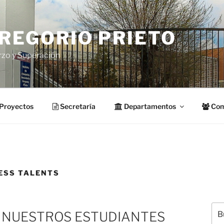
GREGORIO PRIETO
rzo y Superación
Proyectos
Secretaría
Departamentos
Com
ESS TALENTS
Bus
 NUESTROS ESTUDIANTES
por