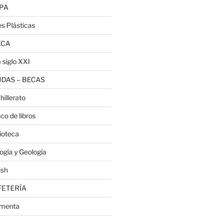
PA
es Plásticas
ECA
 siglo XXI
DAS – BECAS
hillerato
co de libros
lioteca
logía y Geología
ish
FETERÍA
menta