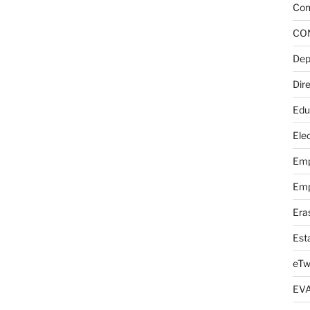
Com
CO
Dep
Dire
Edu
Elec
Emp
Emp
Era
Est
eTw
EV