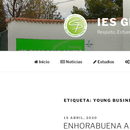
Saltar
al
contenido
IES 
Respeto, Esfue
Inicio
Noticias
Estudios
ETIQUETA:
YOUNG BUSIN
PUBLICADO
15 ABRIL, 2020
EL
ENHORABUENA A