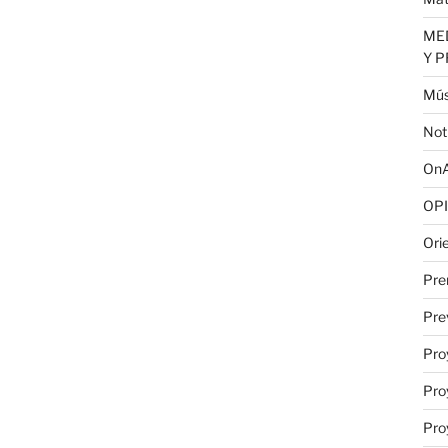
MED
Y 
Mús
Not
OnA
OPI
Ori
Pre
Pre
Pro
Pro
Pro