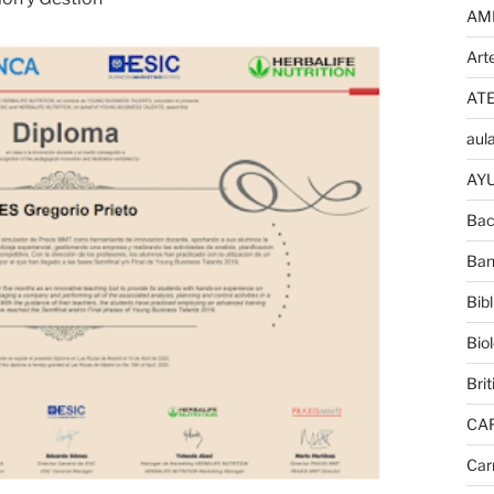
AM
Art
AT
aula
AYU
Bac
Ban
Bib
Bio
Brit
CA
Car