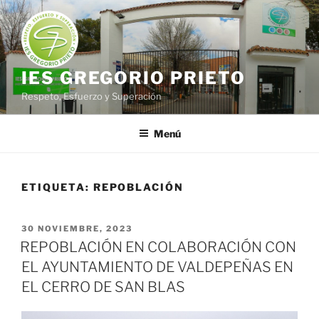
Saltar
al
contenido
IES GREGORIO PRIETO
Respeto, Esfuerzo y Superación
Menú
ETIQUETA:
REPOBLACIÓN
PUBLICADO
30 NOVIEMBRE, 2023
EL
REPOBLACIÓN EN COLABORACIÓN CON
EL AYUNTAMIENTO DE VALDEPEÑAS EN
EL CERRO DE SAN BLAS