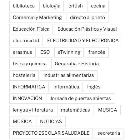
biblioteca
biología
british
cocina
Comercio y Marketing
directo al prieto
Educación Física
Educación Plástica y Visual
electricidad
ELECTRICIDAD Y ELECTRÓNICA
erasmus
ESO
eTwinning
francés
física y química
Geografía e Historia
hosteleria
Industrias alimentarias
INFORMATICA
Informática
Inglés
INNOVACIÓN
Jornada de puertas abiertas
lengua y literatura
matemáticas
MUSICA
MÚSICA
NOTICIAS
PROYECTO ESCOLAR SALUDABLE
secretaria