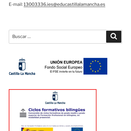
E-mail:
13003336.ies@
educastillalamancha.es
Buscar
Buscar
por: