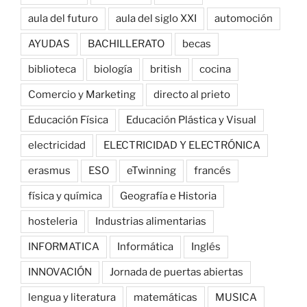
aula del futuro
aula del siglo XXI
automoción
AYUDAS
BACHILLERATO
becas
biblioteca
biología
british
cocina
Comercio y Marketing
directo al prieto
Educación Física
Educación Plástica y Visual
electricidad
ELECTRICIDAD Y ELECTRÓNICA
erasmus
ESO
eTwinning
francés
física y química
Geografía e Historia
hosteleria
Industrias alimentarias
INFORMATICA
Informática
Inglés
INNOVACIÓN
Jornada de puertas abiertas
lengua y literatura
matemáticas
MUSICA