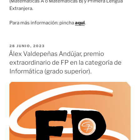
(Matemáticas A o Matemáticas B) y Primera Lengua
Extranjera.
Para más información: pincha
aquí
.
PUBLICADO
28 JUNIO, 2023
EL
Álex Valdepeñas Andújar, premio
extraordinario de FP en la categoría de
Informática (grado superior).