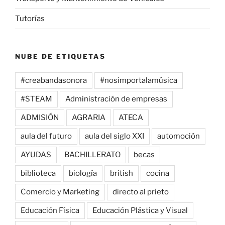
Tutorías
NUBE DE ETIQUETAS
#creabandasonora
#nosimportalamúsica
#STEAM
Administración de empresas
ADMISIÓN
AGRARIA
ATECA
aula del futuro
aula del siglo XXI
automoción
AYUDAS
BACHILLERATO
becas
biblioteca
biología
british
cocina
Comercio y Marketing
directo al prieto
Educación Física
Educación Plástica y Visual