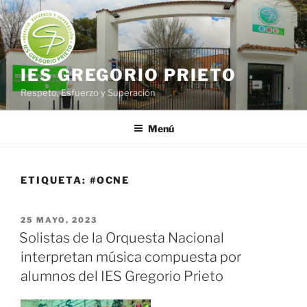
Saltar
al
contenido
IES GREGORIO PRIETO
Respeto, Esfuerzo y Superación
Menú
ETIQUETA:
#OCNE
PUBLICADO
25 MAYO, 2023
EL
Solistas de la Orquesta Nacional
interpretan música compuesta por
alumnos del IES Gregorio Prieto