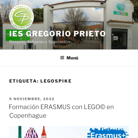
Saltar
al
contenido
IES GREGORIO PRIETO
Respeto, Esfuerzo y Superación
Menú
ETIQUETA:
LEGOSPIKE
PUBLICADO
5 NOVIEMBRE, 2022
EL
Formación ERASMUS con LEGO© en
Copenhague