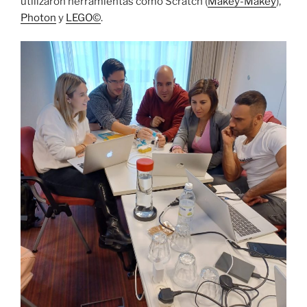
utilizaron herramientas como Scratch (
Makey-Makey
),
Photon
y
LEGO©
.