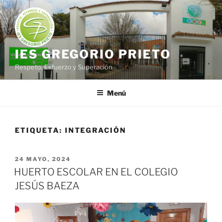
Saltar
al
contenido
IES GREGORIO PRIETO
Respeto, Esfuerzo y Superación
Menú
ETIQUETA:
INTEGRACIÓN
PUBLICADO
24 MAYO, 2024
EL
HUERTO ESCOLAR EN EL COLEGIO
JESÚS BAEZA