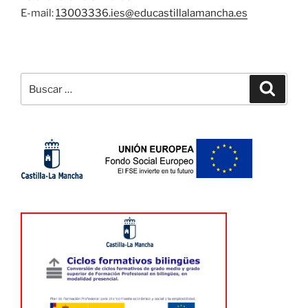
E-mail:
13003336.ies@
educastillalamancha.es
Buscar
Buscar
por: