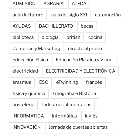
ADMISIÓN
AGRARIA
ATECA
aula del futuro
aula del siglo XXI
automoción
AYUDAS
BACHILLERATO
becas
biblioteca
biología
british
cocina
Comercio y Marketing
directo al prieto
Educación Física
Educación Plástica y Visual
electricidad
ELECTRICIDAD Y ELECTRÓNICA
erasmus
ESO
eTwinning
francés
física y química
Geografía e Historia
hosteleria
Industrias alimentarias
INFORMATICA
Informática
Inglés
INNOVACIÓN
Jornada de puertas abiertas