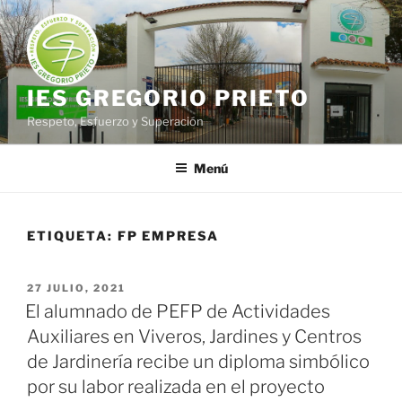
Saltar
al
contenido
IES GREGORIO PRIETO
Respeto, Esfuerzo y Superación
Menú
ETIQUETA:
FP EMPRESA
PUBLICADO
27 JULIO, 2021
EL
El alumnado de PEFP de Actividades
Auxiliares en Viveros, Jardines y Centros
de Jardinería recibe un diploma simbólico
por su labor realizada en el proyecto