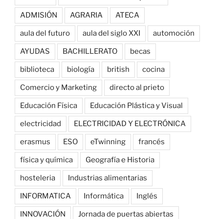
ADMISIÓN
AGRARIA
ATECA
aula del futuro
aula del siglo XXI
automoción
AYUDAS
BACHILLERATO
becas
biblioteca
biología
british
cocina
Comercio y Marketing
directo al prieto
Educación Física
Educación Plástica y Visual
electricidad
ELECTRICIDAD Y ELECTRÓNICA
erasmus
ESO
eTwinning
francés
física y química
Geografía e Historia
hosteleria
Industrias alimentarias
INFORMATICA
Informática
Inglés
INNOVACIÓN
Jornada de puertas abiertas