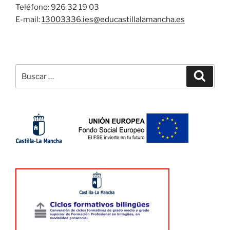
Teléfono: 926 32 19 03
E-mail:
13003336.ies@
educastillalamancha.es
Buscar
Buscar
por: