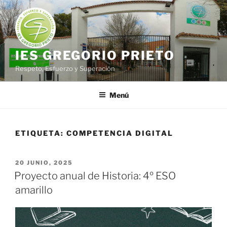
Saltar
al
contenido
IES GREGORIO PRIETO
Respeto, Esfuerzo y Superación
Menú
ETIQUETA:
COMPETENCIA DIGITAL
PUBLICADO
20 JUNIO, 2025
EL
Proyecto anual de Historia: 4º ESO
amarillo