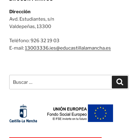
Dirección
Avd. Estudiantes, s/n
Valdepeñas, 13300
Teléfono: 926 32 19 03
E-mail:
13003336.ies@
educastillalamancha.es
Buscar
Buscar
por: