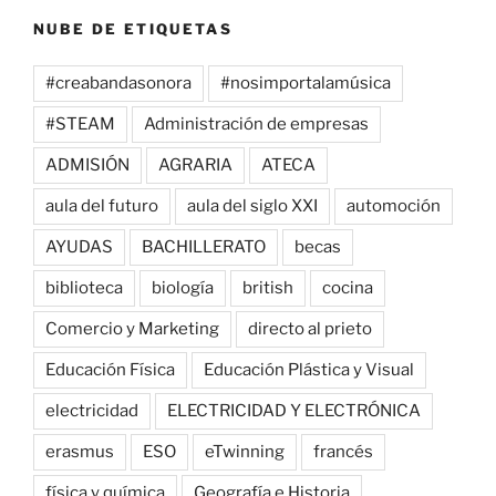
NUBE DE ETIQUETAS
#creabandasonora
#nosimportalamúsica
#STEAM
Administración de empresas
ADMISIÓN
AGRARIA
ATECA
aula del futuro
aula del siglo XXI
automoción
AYUDAS
BACHILLERATO
becas
biblioteca
biología
british
cocina
Comercio y Marketing
directo al prieto
Educación Física
Educación Plástica y Visual
electricidad
ELECTRICIDAD Y ELECTRÓNICA
erasmus
ESO
eTwinning
francés
física y química
Geografía e Historia