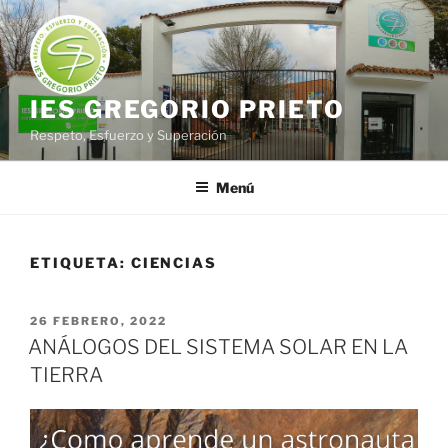
Saltar
al
contenido
IES GREGORIO PRIETO
Respeto, Esfuerzo y Superación
Menú
ETIQUETA:
CIENCIAS
PUBLICADO
26 FEBRERO, 2022
EL
ANÁLOGOS DEL SISTEMA SOLAR EN LA
TIERRA