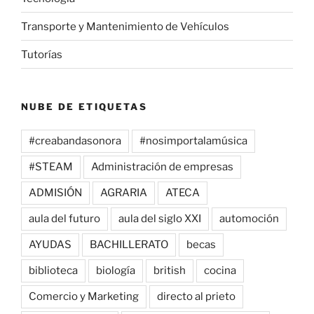
Transporte y Mantenimiento de Vehículos
Tutorías
NUBE DE ETIQUETAS
#creabandasonora
#nosimportalamúsica
#STEAM
Administración de empresas
ADMISIÓN
AGRARIA
ATECA
aula del futuro
aula del siglo XXI
automoción
AYUDAS
BACHILLERATO
becas
biblioteca
biología
british
cocina
Comercio y Marketing
directo al prieto