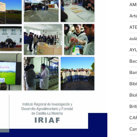
AM
Art
AT
aula
AYU
Bac
Ban
Bib
Bio
Brit
CA
Car