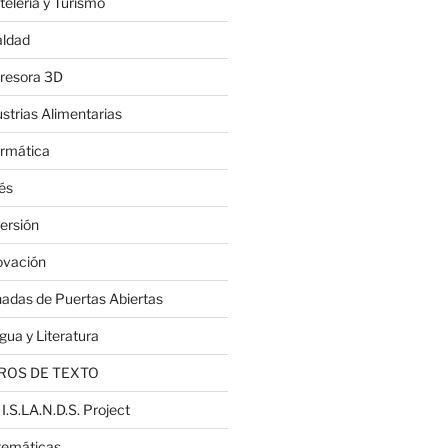
telería y Turismo
aldad
resora 3D
ustrias Alimentarias
ormática
lés
ersión
ovación
nadas de Puertas Abiertas
gua y Literatura
ROS DE TEXTO
 I.S.LA.N.D.S. Project
emáticas