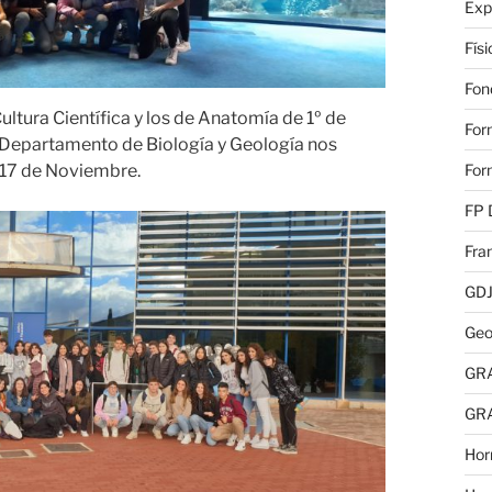
Exp
Fís
Fon
ltura Científica y los de Anatomía de 1º de
For
l Departamento de Biología y Geología nos
 17 de Noviembre.
For
FP 
Fra
GD
Geo
GR
GR
Hor