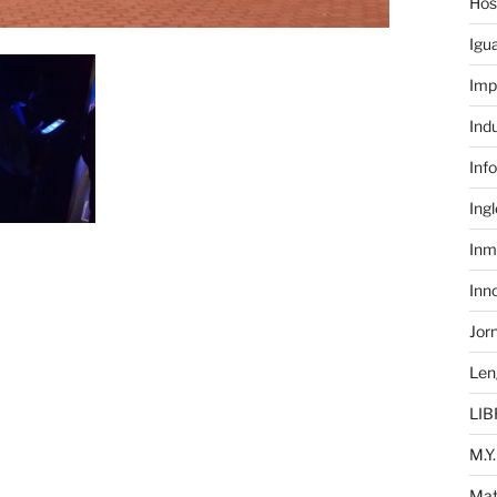
Hos
Igu
Imp
Ind
Inf
Ing
Inm
Inn
Jor
Len
LIB
M.Y.
Mat