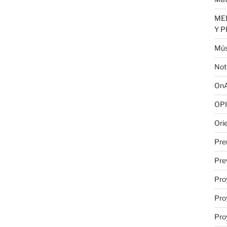
MED
Y 
Mús
Not
OnA
OPI
Ori
Pre
Pre
Pro
Pro
Pro