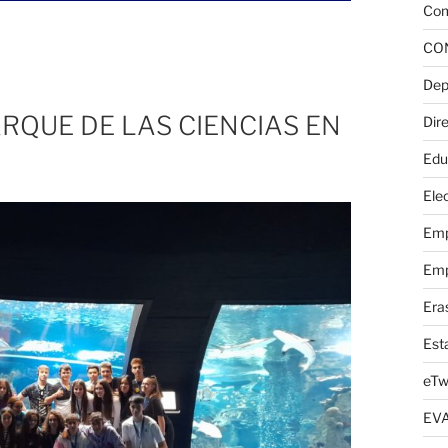
Com
CO
Dep
RQUE DE LAS CIENCIAS EN
Dire
Edu
Elec
Emp
Emp
Era
Est
eTw
EV