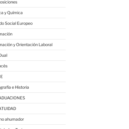
osiciones
ica y Química
do Social Europeo
mación
mación y Orientación Laboral
Dual
ncés
JE
grafía e Historia
ADUACIONES
ATUIDAD
no ahumador