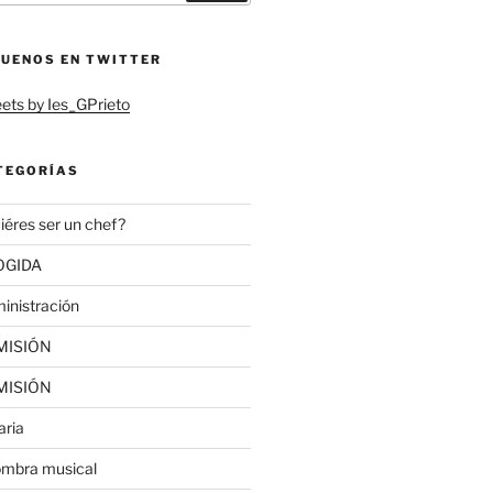
GUENOS EN TWITTER
ets by Ies_GPrieto
TEGORÍAS
iéres ser un chef?
OGIDA
inistración
MISIÓN
MISIÓN
aria
ombra musical