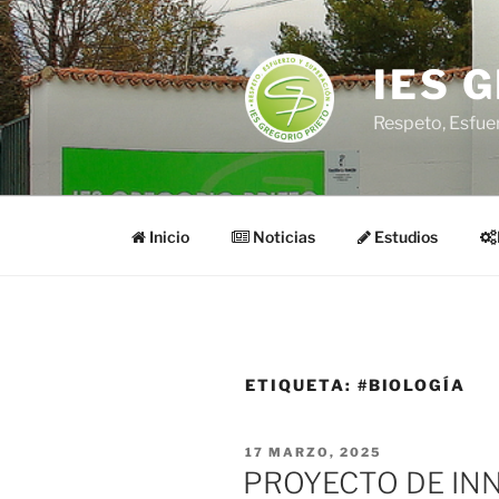
Saltar
al
contenido
IES 
Respeto, Esfue
Inicio
Noticias
Estudios
ETIQUETA:
#BIOLOGÍA
PUBLICADO
17 MARZO, 2025
EL
PROYECTO DE INN