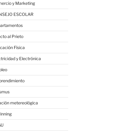
ercio y Marketing
NSEJO ESCOLAR
artamentos
cto al Prieto
cación Física
tricidad y Electrónica
leo
rendimiento
smus
ación metereológica
inning
AU