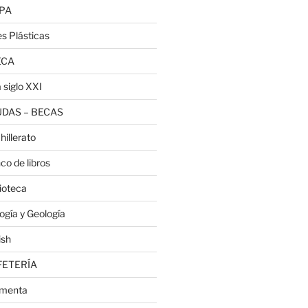
PA
es Plásticas
ECA
 siglo XXI
DAS – BECAS
hillerato
co de libros
lioteca
logía y Geología
ish
FETERÍA
menta