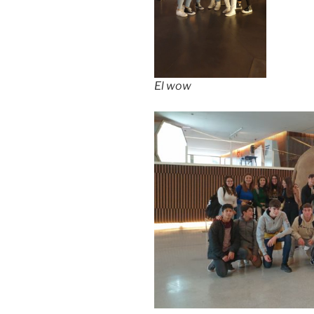
El wow