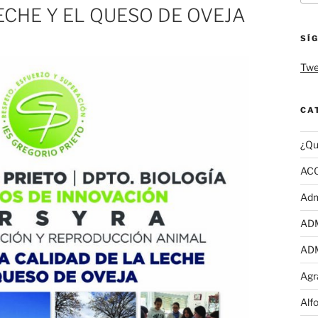
ECHE Y EL QUESO DE OVEJA
SÍ
Twe
CA
¿Qu
AC
Adm
AD
AD
Agr
Alf