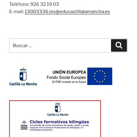
Teléfono: 926 32 19 03
E-mail:
13003336.ies@
educastillalamancha.es
Buscar
Buscar
por: