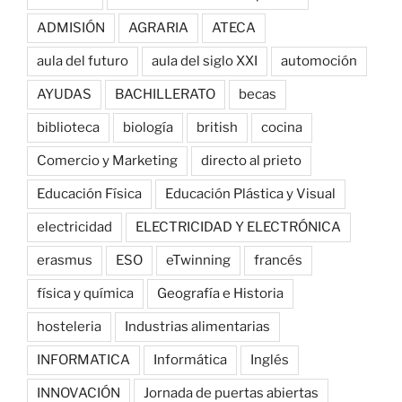
ADMISIÓN
AGRARIA
ATECA
aula del futuro
aula del siglo XXI
automoción
AYUDAS
BACHILLERATO
becas
biblioteca
biología
british
cocina
Comercio y Marketing
directo al prieto
Educación Física
Educación Plástica y Visual
electricidad
ELECTRICIDAD Y ELECTRÓNICA
erasmus
ESO
eTwinning
francés
física y química
Geografía e Historia
hosteleria
Industrias alimentarias
INFORMATICA
Informática
Inglés
INNOVACIÓN
Jornada de puertas abiertas