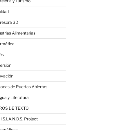
telería y Turismo
aldad
resora 3D
ustrias Alimentarias
ormática
lés
ersión
ovación
nadas de Puertas Abiertas
gua y Literatura
ROS DE TEXTO
 I.S.LA.N.D.S. Project
emáticas