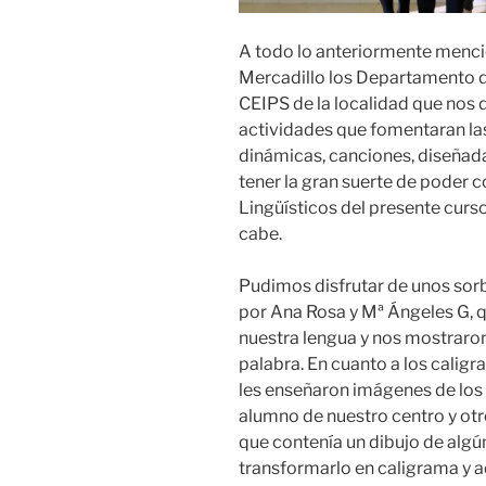
A todo lo anteriormente mencio
Mercadillo los Departamento de
CEIPS de la localidad que nos d
actividades que fomentaran las 
dinámicas, canciones, diseñad
tener la gran suerte de poder c
Lingüísticos del presente curso,
cabe.
Pudimos disfrutar de unos sorb
por Ana Rosa y Mª Ángeles G, q
nuestra lengua y nos mostraro
palabra. En cuanto a los caligr
les enseñaron imágenes de los 
alumno de nuestro centro y otr
que contenía un dibujo de algú
transformarlo en caligrama y 