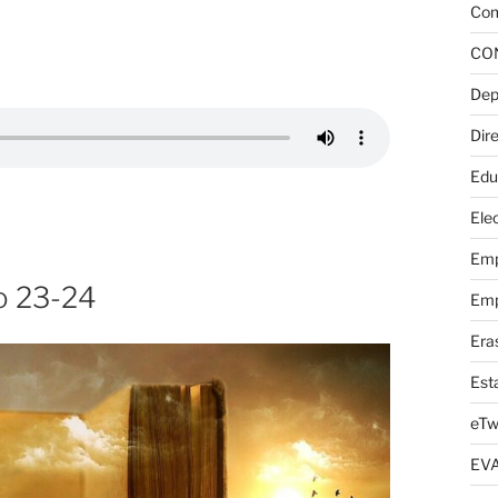
Com
CO
Dep
Dire
Edu
Elec
Emp
io 23-24
Emp
Era
Est
eTw
EV