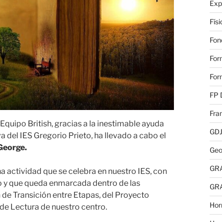
Exp
Fís
Fon
For
For
FP 
Fra
 Equipo British, gracias a la inestimable ayuda
GD
 del IES Gregorio Prieto, ha llevado a cabo el
 George.
Geo
GR
na actividad que se celebra en nuestro IES, con
ro y que queda enmarcada dentro de las
GR
an de Transición entre Etapas, del Proyecto
Hor
 de Lectura de nuestro centro.