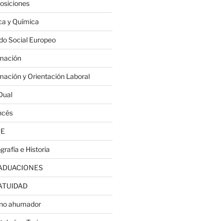
osiciones
ica y Química
do Social Europeo
mación
mación y Orientación Laboral
Dual
ncés
JE
grafía e Historia
ADUACIONES
ATUIDAD
no ahumador