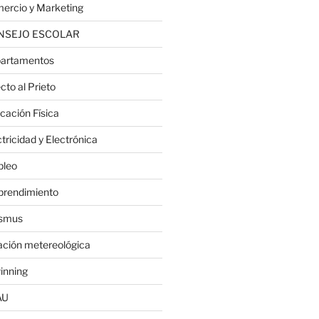
ercio y Marketing
NSEJO ESCOLAR
artamentos
cto al Prieto
cación Física
tricidad y Electrónica
leo
rendimiento
smus
ación metereológica
inning
AU