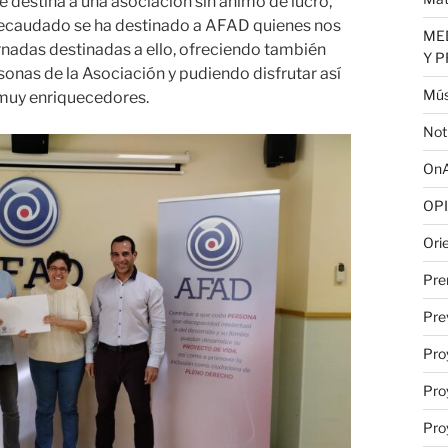
destina a una asociación sin ánimo de lucro,
 recaudado se ha destinado a AFAD quienes nos
MED
nadas destinadas a ello, ofreciendo también
Y 
sonas de la Asociación y pudiendo disfrutar así
Mús
muy enriquecedores.
Not
OnA
OPI
Ori
Pre
Pre
Pro
Pro
Pro