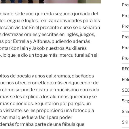
Pro
nado se le une, que en la segunda jornada del
Pro
 Lengua e Inglés, realizan actividades para los
Pro
esean visitar. En el presente curso se diseñaron
destrezas orales y escritas en inglés, juegos,
Pro
as por Estrella y Alfonsa, pudiendo además
Pru
ontar con Iain y Jakob nuestros Auxiliares
 lo que le dio un toque más intercultural aún si
Pru
RE
itos de poesía y unos caligramas, diseñados
Rót
ue nos ofrecieron el lado más enriquecedor de
n cómo se puede disfrutar muchísimo con cada
SE
amas se les explicó a los alumnos qué eran y se
Seg
más conocidos. Se juntaron por parejas, un
o visitante; se les proporcionó una fotocopia
Sha
n animal que fuera fácil para poder
SKI
además formaba parte de una fábula que