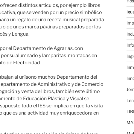
Hos
 ofrecen distintos artículos, por ejemplo libros
Igu
ativa, que se venden por un precio simbólico
mpaña un regalo de una receta musical preparada
Imp
 o de unos marca páginas preparados por los
ncés y Lengua.
Ind
Inf
por el Departamento de Agrarias, con
 por su alumnado y lamparitas montadas en
Ing
to de Electricidad.
Inm
trabajan al unísono muchos Departamento del
Inn
 Departamento de Administrativo y de Comercio
Jor
ogación y venta de libros, también este último
mento de Educación Plástica y Visual se
Len
 supuesto todo el IES se implica en que la visita
LIB
 lo que es una actividad muy enriquecedora en
M.Y.
Mat