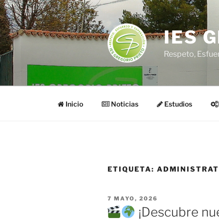
Saltar
al
contenido
IES 
Respeto, Esfue
Inicio
Noticias
Estudios
ETIQUETA:
ADMINISTRAT
PUBLICADO
7 MAYO, 2026
EL
¡Descubre nue