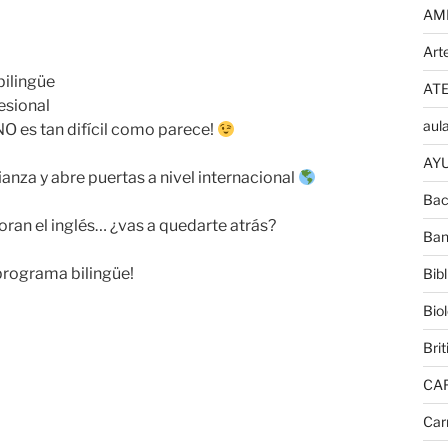
AM
Art
bilingüe
AT
esional
aula
O es tan difícil como parece!
AYU
nza y abre puertas a nivel internacional
Bac
an el inglés… ¿vas a quedarte atrás?
Ban
programa bilingüe!
Bib
Bio
Brit
CA
Car