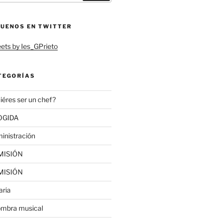
GUENOS EN TWITTER
ets by Ies_GPrieto
TEGORÍAS
iéres ser un chef?
OGIDA
inistración
MISIÓN
MISIÓN
aria
ombra musical