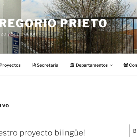
GREGORIO PRIETO
rzo y Superación
Proyectos
Secretaría
Departamentos
Com
IVO
Bus
stro proyecto bilingüe!
por