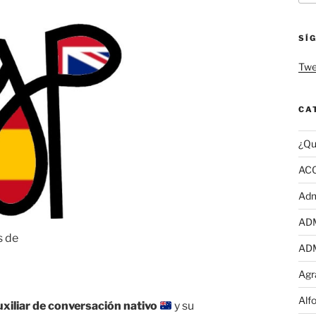
SÍ
Twe
CA
¿Qu
AC
Adm
AD
s de
AD
Agr
Alf
uxiliar de conversación nativo
y su