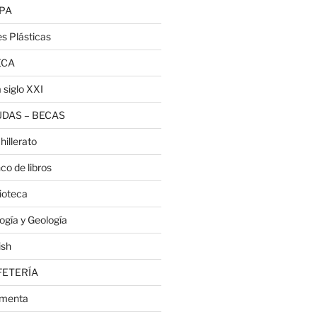
PA
es Plásticas
ECA
 siglo XXI
DAS – BECAS
hillerato
co de libros
lioteca
logía y Geología
ish
FETERÍA
menta