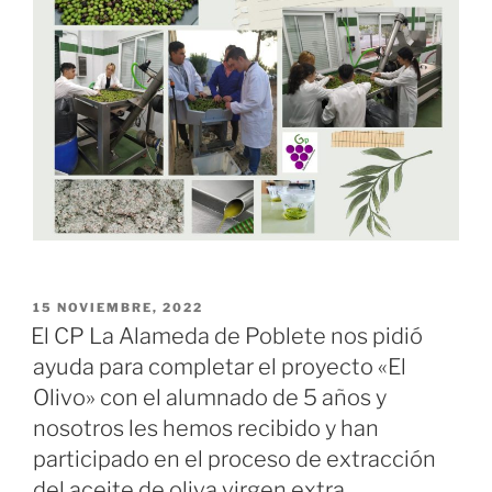
PUBLICADO
15 NOVIEMBRE, 2022
EL
El CP La Alameda de Poblete nos pidió
ayuda para completar el proyecto «El
Olivo» con el alumnado de 5 años y
nosotros les hemos recibido y han
participado en el proceso de extracción
del aceite de oliva virgen extra.