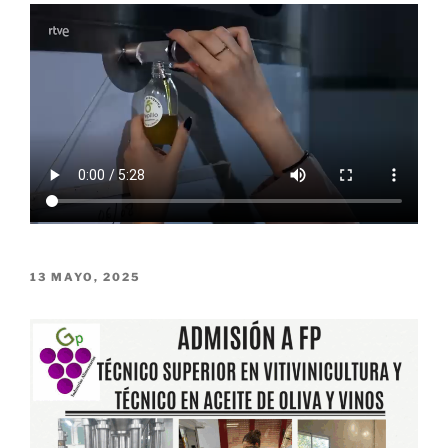
PUBLICADO
13 MAYO, 2025
EL