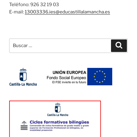
Teléfono: 926 32 19 03
E-mail:
13003336.ies@
educastillalamancha.es
Buscar
Buscar
por: