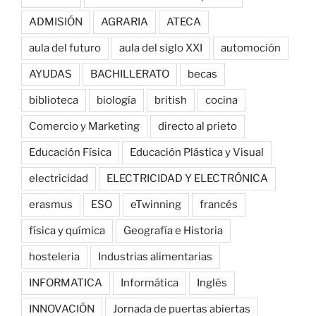
ADMISIÓN
AGRARIA
ATECA
aula del futuro
aula del siglo XXI
automoción
AYUDAS
BACHILLERATO
becas
biblioteca
biología
british
cocina
Comercio y Marketing
directo al prieto
Educación Física
Educación Plástica y Visual
electricidad
ELECTRICIDAD Y ELECTRÓNICA
erasmus
ESO
eTwinning
francés
física y química
Geografía e Historia
hosteleria
Industrias alimentarias
INFORMATICA
Informática
Inglés
INNOVACIÓN
Jornada de puertas abiertas