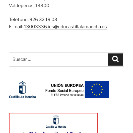
Valdepeñas, 13300
Teléfono: 926 32 19 03
E-mail:
13003336.ies@
educastillalamancha.es
Buscar
Buscar
por: