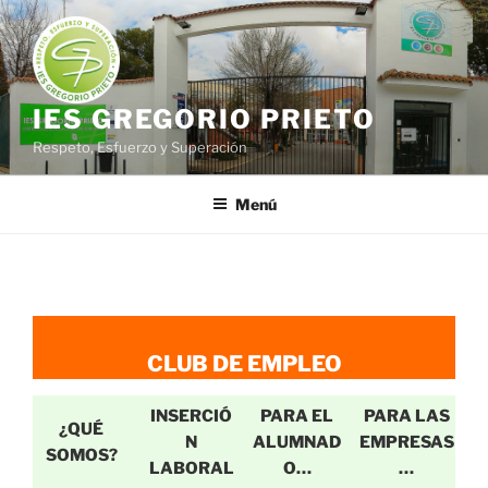
Saltar
al
contenido
IES GREGORIO PRIETO
Respeto, Esfuerzo y Superación
Menú
CLUB DE EMPLEO
INSERCIÓ
PARA EL
PARA LAS
¿QUÉ
N
ALUMNAD
EMPRESAS
SOMOS?
LABORAL
O…
…