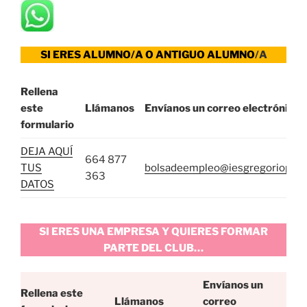
SI ERES ALUMNO/A O ANTIGUO ALUMNO
/A
Rellena
este
Llámanos
Envíanos un correo electrónico
formulario
DEJA AQUÍ
664 877
TUS
bolsadeempleo@iesgregorioprie
363
DATOS
SI ERES UNA EMPRESA Y QUIERES FORMAR
PARTE DEL CLUB…
Envíanos un
Rellena este
Llámanos
correo