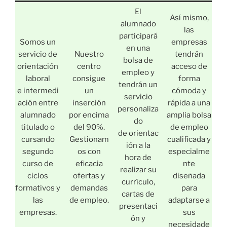
El
Así mismo,
alumnado
las
participará
Somos un
empresas
en una
servicio de
Nuestro
tendrán
bolsa de
orientación
centro
acceso de
empleo y
laboral
consigue
forma
tendrán un
e intermedi
un
cómoda y
servicio
ación entre
inserción
rápida a una
personaliza
alumnado
por encima
amplia bolsa
do
titulado o
del 90%.
de empleo
de orientac
cursando
Gestionam
cualificada y
ión a la
segundo
os con
especialme
hora de
curso de
eficacia
nte
realizar su
ciclos
ofertas y
diseñada
currículo,
formativos y
demandas
para
cartas de
las
de empleo.
adaptarse a
presentaci
empresas.
sus
ón y
necesidade