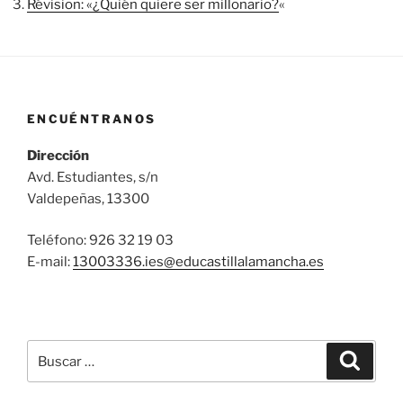
Révision: «¿Quién quiere ser millonario?
«
ENCUÉNTRANOS
Dirección
Avd. Estudiantes, s/n
Valdepeñas, 13300
Teléfono: 926 32 19 03
E-mail:
13003336.ies@
educastillalamancha.es
Buscar
Buscar
por: