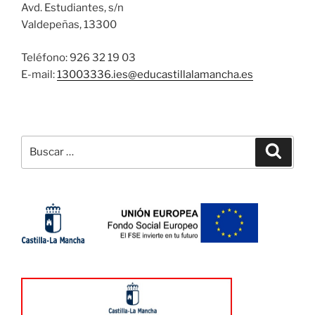
Avd. Estudiantes, s/n
Valdepeñas, 13300
Teléfono: 926 32 19 03
E-mail:
13003336.ies@
educastillalamancha.es
Buscar
Buscar
por: