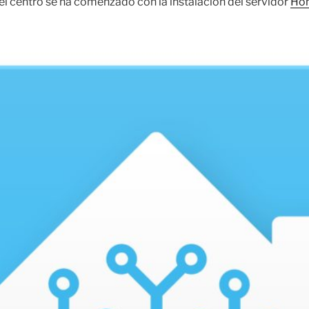
l centro se ha comenzado con la instalación del servidor
Hom