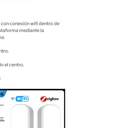
a con conexión wifi dentro de
plataforma mediante la
ma.
ntro.
o el centro.
: