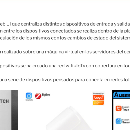
b UI que centraliza distintos dispositivos de entrada y salid
ón entre los dispositivos conectados se realiza dentro de la 
nculación de los mismos con los cambios de estado del siste
a realizado sobre una máquina virtual en los servidores del ce
ositivos se ha creado una red wifi «IoT» con cobertura en tod
na serie de dispositivos pensados para conecta en redes IoT