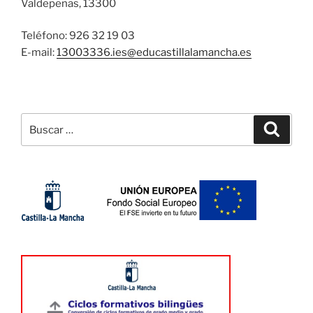
Valdepeñas, 13300
Teléfono: 926 32 19 03
E-mail:
13003336.ies@
educastillalamancha.es
Buscar
Buscar
por: