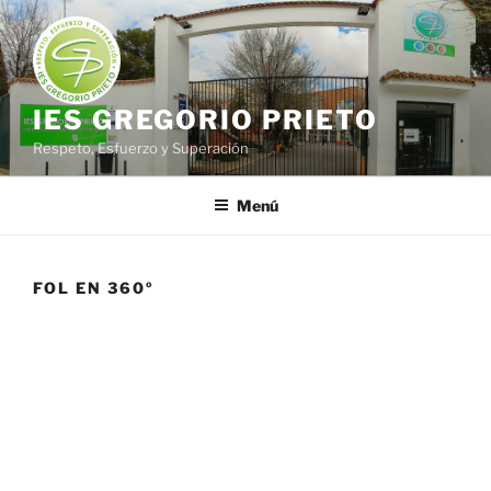
Saltar
al
contenido
IES GREGORIO PRIETO
Respeto, Esfuerzo y Superación
Menú
FOL EN 360º