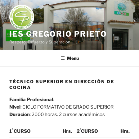
Saltar
al
contenido
IES GREGORIO PRIETO
Respeto, Esfuerzo y Superación
Menú
TÉCNICO SUPERIOR EN DIRECCIÓN DE
COCINA
Familia Profesional
:
Nivel
: CICLO FORMATIVO DE GRADO SUPERIOR
Duración
: 2000 horas. 2 cursos académicos
º
º
1
CURSO
Hrs.
2
CURSO
Hrs.