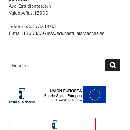
Avd. Estudiantes, s/n
Valdepeñas, 13300
Teléfono: 926 32 19 03
E-mail:
13003336.ies@
educastillalamancha.es
Buscar
Buscar
por: