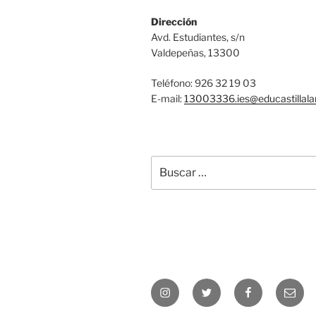
Dirección
Avd. Estudiantes, s/n
Valdepeñas, 13300
Teléfono: 926 32 19 03
E-mail:
13003336.ies@
educastilla
Buscar
por:
Instagram
Twitter
Facebook
Corre
elect