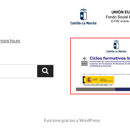
lamancha.es
Buscar
o
Funciona gracias a WordPress
rónico