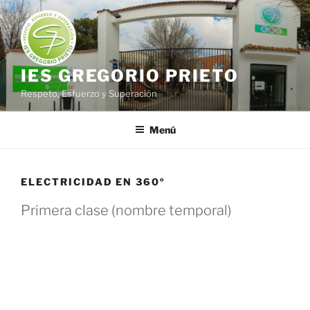
Saltar
al
contenido
IES GREGORIO PRIETO
Respeto, Esfuerzo y Superación
Menú
ELECTRICIDAD EN 360º
Primera clase (nombre temporal)