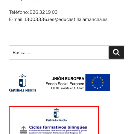
Teléfono: 926 32 19 03
E-mail:
13003336.ies@
educastillalamancha.es
Buscar
Buscar
por: